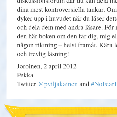
diskussionsforum där du kan dela med
dina mest kontroversiella tankar. Om 
dyker upp i huvudet när du läser de
och dela dem med andra läsare. För m
den här boken om den får dig, mig elle
någon riktning – helst framåt. Kära 
och trevlig läsning!
Joroinen, 2 april 2012
Pekka
Twitter
@pviljakainen
and
#NoFear