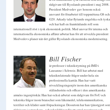
rådgivare till Rysslands president i maj 2008.
President Medvedev gav honom också
ansvaret för förarbetet till toppmötena G8 och
G20. Arkady talar flytande engelska och tysk
och har haft en framträdande roll som
internationell röst i rysk ekonomisk politik. Med ansvar för interna och
internationella ekonomiska affärer arbetar han för att utveckla president
Medvedevs planer när det gäller Rysslands ekonomiska modernisering.
Bill Fischer
är professor i teknikstyrning på IMD i
Lausanne i Schweiz. Bill har arbetat med
teknikrelaterade frågor under hela sin
professionella karriär. Han har varit
utvecklingsingenjör inom den amerikanska
stålindustrin och officer i den amerikanska
arméns ingenjörskår. Han har också arbetat som rådgivare för FoU och
tekniska frågor inom branscher som läkemedel, telekommunikation,
textilier och kläder samt förpackningar. Dessutom har han tjänstgjort so
rådgivare i vetenskaps- och teknikfrågor för ett antal regeringar och