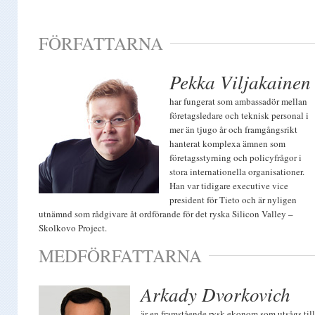
FÖRFATTARNA
Pekka Viljakainen
har fungerat som ambassadör mellan
företagsledare och teknisk personal i
mer än tjugo år och framgångsrikt
hanterat komplexa ämnen som
företagsstyrning och policyfrågor i
stora internationella organisationer.
Han var tidigare executive vice
president för Tieto och är nyligen
utnämnd som rådgivare åt ordförande för det ryska Silicon Valley –
Skolkovo Project.
MEDFÖRFATTARNA
Arkady Dvorkovich
är en framstående rysk ekonom som utsågs till