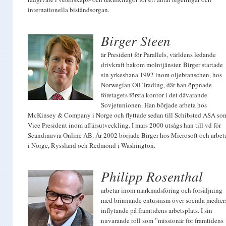
internationella biståndsorgan.
Birger Steen
är President för Parallels, världens ledande
drivkraft bakom molntjänster. Birger startade
sin yrkesbana 1992 inom oljebranschen, hos
Norwegian Oil Trading, där han öppnade
företagets första kontor i det dåvarande
Sovjetunionen. Han började arbeta hos
McKinsey & Company i Norge och flyttade sedan till Schibsted ASA so
Vice President inom affärsutveckling. I mars 2000 utsågs han till vd för
Scandinavia Online AB. År 2002 började Birger hos Microsoft och arbet
i Norge, Ryssland och Redmond i Washington.
Philipp Rosenthal
arbetar inom marknadsföring och försäljning
med brinnande entusiasm över sociala medier
inflytande på framtidens arbetsplats. I sin
nuvarande roll som ”missionär för framtidens