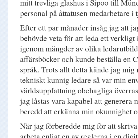
mitt trevliga glashus i Sipoo till Mün
personal på åttatusen medarbetare i t
Efter ett par månader insåg jag att j
behövde veta för att leda ett verkligt
igenom mängder av olika ledarutbild
affärsböcker och kunde beställa en C
språk. Trots allt detta kände jag mig
tekniskt kunnig ledare så var min en
världsuppfattning obehagliga överrask
jag låstas vara kapabel att generera m
beredd att erkänna min okunnighet o
När jag förberedde mig för att skriv
arbeta enligt en av reglerna i en digi