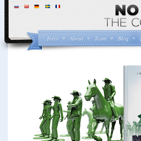
Intro
About
Team
Blog